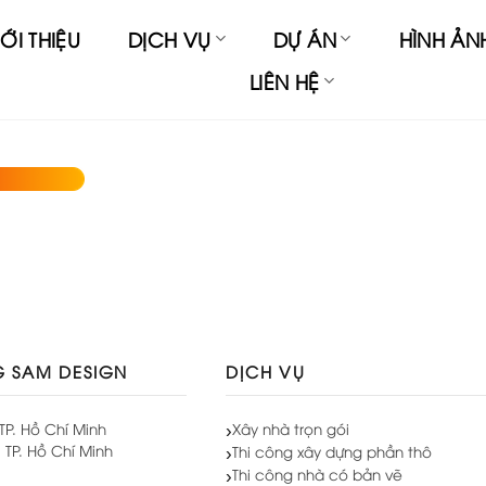
ỚI THIỆU
DỊCH VỤ
DỰ ÁN
HÌNH ẢN
LIÊN HỆ
G SAM DESIGN
DỊCH VỤ
TP. Hồ Chí Minh
Xây nhà trọn gói
 TP. Hồ Chí Minh
Thi công xây dựng phần thô
Thi công nhà có bản vẽ