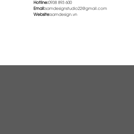
Hotline:
0938 893 600
Email:
samdesignstudio22@gmail.com
Website:
samdesign.vn