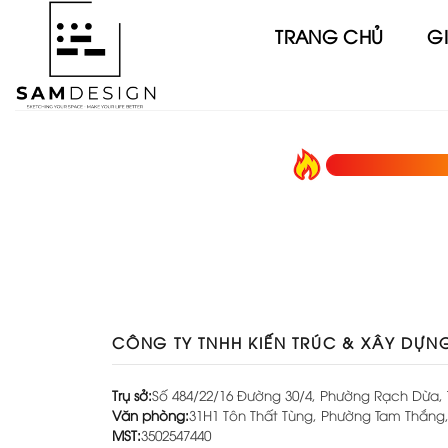
Chuyển
TRANG CHỦ
GI
đến
nội
dung
CÔNG TY TNHH KIẾN TRÚC & XÂY DỰN
Trụ sở:
Số 484/22/16 Đường 30/4, Phường Rạch Dừa, 
Văn phòng:
31H1 Tôn Thất Tùng, Phường Tam Thắng,
MST:
3502547440