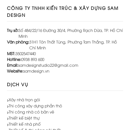
CÔNG TY TNHH KIẾN TRÚC & XÂY DỰNG SAM
DESIGN
Trụ sở:
Số 484/22/16 Đường 30/4, Phường Rạch Dừa, TP. Hồ Chí
Minh
Văn phòng:
31H1 Tôn Thất Tùng, Phường Tam Thắng, TP. Hồ
Chí Minh
MST:
3502547440
Hotline:
0938 893 600
Email:
samdesignstudio22@gmail.com
Website:
samdesign.vn
DỊCH VỤ
Xây nhà trọn gói
Thi công xây dựng phần thô
Thi công nhà có bản vẽ
Thiết kế biệt thự
Thiết kế nhà phố
Thiết kế & thi công nội thất