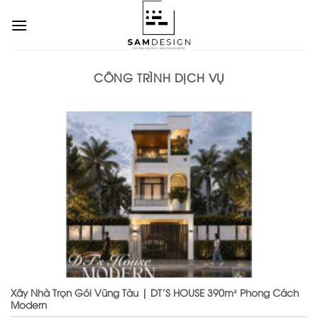
Chuyển
đến
nội
dung
CÔNG TRÌNH DỊCH VỤ
Xây Nhà Trọn Gói Vũng Tàu | DT’S HOUSE 390m² Phong Cách
Modern