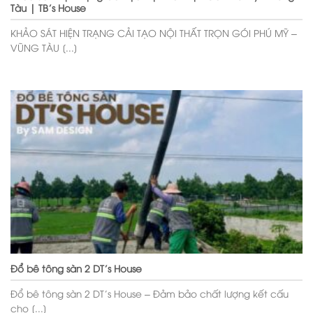
Tàu | TB’s House
KHẢO SÁT HIỆN TRẠNG CẢI TẠO NỘI THẤT TRỌN GÓI PHÚ MỸ –
VŨNG TÀU [...]
Đổ bê tông sàn 2 DT’s House
Đổ bê tông sàn 2 DT’s House – Đảm bảo chất lượng kết cấu
cho [...]