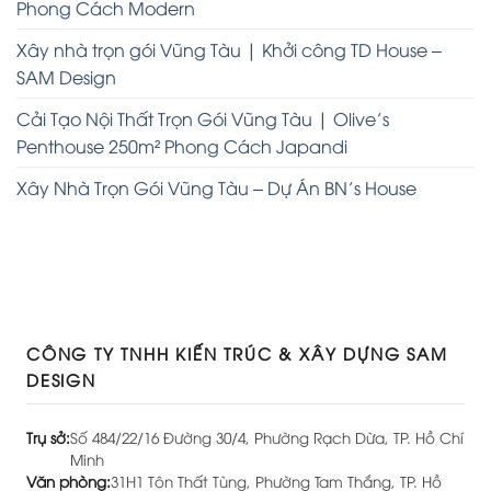
Phong Cách Modern
Xây nhà trọn gói Vũng Tàu | Khởi công TD House –
SAM Design
Cải Tạo Nội Thất Trọn Gói Vũng Tàu | Olive’s
Penthouse 250m² Phong Cách Japandi
Xây Nhà Trọn Gói Vũng Tàu – Dự Án BN’s House
CÔNG TY TNHH KIẾN TRÚC & XÂY DỰNG SAM
DESIGN
Trụ sở:
Số 484/22/16 Đường 30/4, Phường Rạch Dừa, TP. Hồ Chí
Minh
Văn phòng:
31H1 Tôn Thất Tùng, Phường Tam Thắng, TP. Hồ