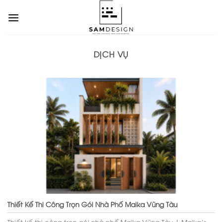
Chuyển
đến
nội
dung
DỊCH VỤ
Thiết Kế Thi Công Trọn Gói Nhà Phố Maika Vũng Tàu
Thiết kế thi công trọn gói nhà phố Maika Vũng Tàu | Maika’s