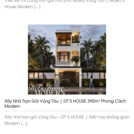
House Modern [...]
Xây Nhà Trọn Gói Vũng Tàu | DT’S HOUSE 390m² Phong Cách
Modern
Xây nhà trọn gói Vũng Tàu – DT’S HOUSE | Kiến tạo không gian
Modern [...]