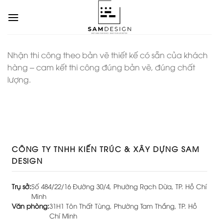
Chuyển
đến
nội
dung
Nhận thi công theo bản vẽ thiết kế có sẵn của khách
hàng – cam kết thi công đúng bản vẽ, đúng chất
lượng.
CÔNG TY TNHH KIẾN TRÚC & XÂY DỰNG SAM
DESIGN
Trụ sở:
Số 484/22/16 Đường 30/4, Phường Rạch Dừa, TP. Hồ Chí
Minh
Văn phòng:
31H1 Tôn Thất Tùng, Phường Tam Thắng, TP. Hồ
Chí Minh