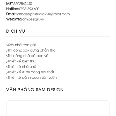
MST:
3502547440
Hotline:
0938 893 600
Email:
samdesignstudio22@gmail.com
Website:
samdesign.vn
DỊCH VỤ
Xây nhà trọn gói
Thi công xây dựng phần thô
Thi công nhà có bản vẽ
Thiết kế biệt thự
Thiết kế nhà phố
Thiết kế & thi công nội thất
Thiết kế cảnh quan sân vườn
VĂN PHÒNG SAM DESIGN